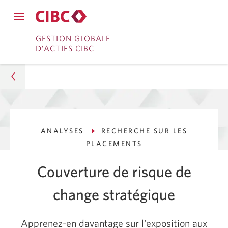
Fermer
Ouvrir
le
Passer
Passer
le
GESTION GLOBALE
menu
menu
D’ACTIFS CIBC
de
à
au
de
navigation
navigation
principal.
Services
contenu
principal.
bancaires
en
Gestion d’actifs
direct
ANALYSES
RECHERCHE SUR LES
Analyses
PLACEMENTS
Recherche sur les placements
Couverture de risque de
Couverture de risque de change stratégique
change stratégique
Apprenez-en
davantage sur l'exposition aux