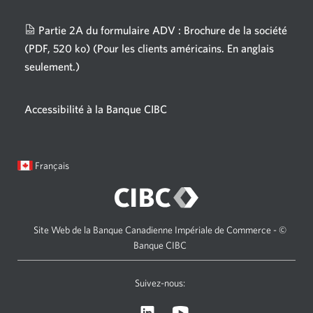
nouvelle
fenêtre
Partie 2A du formulaire ADV : Brochure de la société
s'affichera.
(PDF, 520 ko)
(Pour les clients américains. En anglais
seulement.)
Une
nouvelle
fenêtre
Accessibilité à la Banque CIBC
s'affichera.
Langue
Une
Français
sélectionnée:
boîte
de
dialogue
s'affichera.
Site Web de la Banque Canadienne Impériale de Commerce - ©
Banque CIBC
Suivez-nous:
Visitez
Une
le
nouvelle