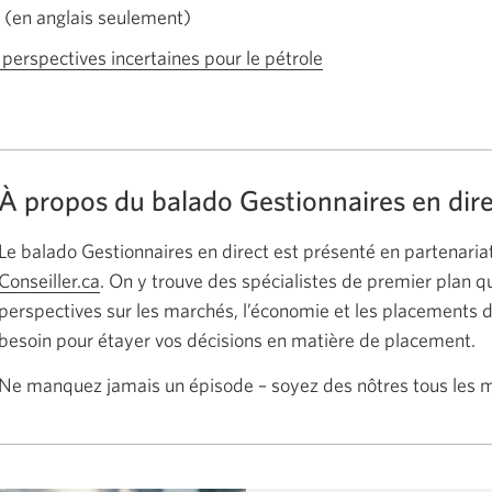
o
En
(en anglais seulement)
anglais
s perspectives incertaines pour le pétrole
Une
seulement.
nouvelle
Une
fenêtre
nouvelle
s’affichera.
fenêtre
À propos du balado Gestionnaires en dir
s’affichera.
Le balado Gestionnaires en direct est présenté en partenaria
Conseiller.ca
Une
. On y trouve des spécialistes de premier plan q
perspectives sur les marchés, l’économie et les placements 
nouvelle
besoin pour étayer vos décisions en matière de placement.
fenêtre
s’affichera.
Ne manquez jamais un épisode – soyez des nôtres tous les m