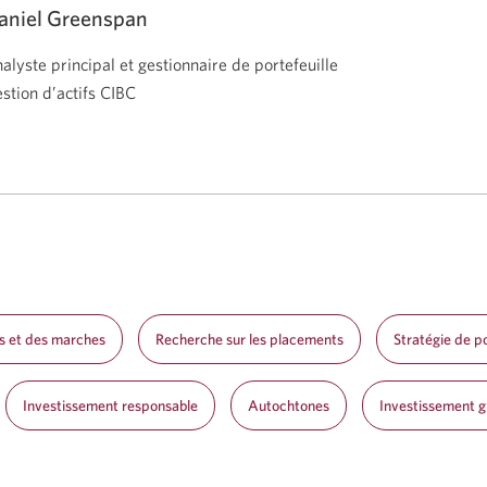
aniel Greenspan
alyste principal et gestionnaire de portefeuille
stion d’actifs CIBC
s et des marches
Recherche sur les placements
Stratégie de po
Investissement responsable
Autochtones
Investissement gu