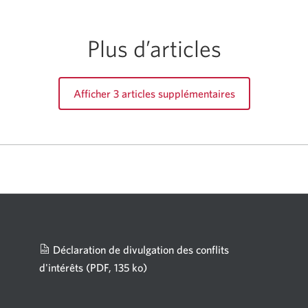
Plus d’articles
Afficher 3 articles supplémentaires
Déclaration de divulgation des conflits
d'intérêts
(PDF, 135 ko)
Une
nouvelle
fenêtre