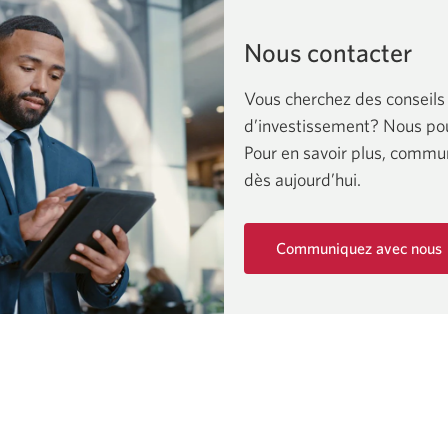
Nous contacter
Vous cherchez des conseils
d’investissement? Nous pou
Pour en savoir plus, commu
dès aujourd’hui.
Communiquez avec nous
Une
nouvelle
fenêtre
s'affichera.