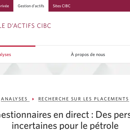
privée
Gestion d’actifs
Sites CIBC
Passer
Passer
Passer
E D’ACTIFS CIBC
à
au
à
Services
contenu
la
bancaires
navigation
lyses
À propos de nous
en
direct
ANALYSES
RECHERCHE SUR LES PLACEMENTS
estionnaires en direct : Des per
incertaines pour
le pétrole