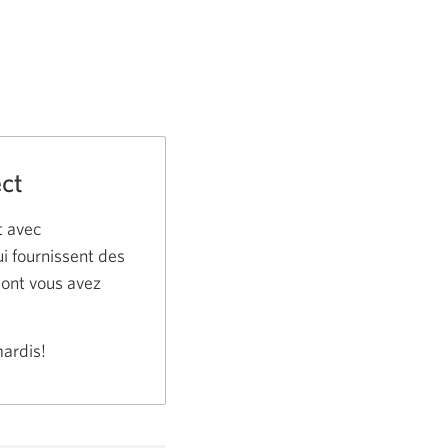
ect
t avec
ui fournissent des
dont vous avez
ardis!