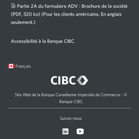
fenêtre
Partie 2A du formulaire ADV : Brochure de la société
s'affichera.
(PDF, 520 ko)
(Pour les clients américains. En anglais
seulement.)
Une
nouvelle
fenêtre
Accessibilité à la Banque CIBC
s'affichera.
Langue
Une
Français
sélectionnée:
boîte
de
dialogue
s'affichera.
Site Web de la Banque Canadienne Impériale de Commerce - ©
Banque CIBC
Suivez-nous:
Visitez
Une
le
nouvelle
site
fenêtre