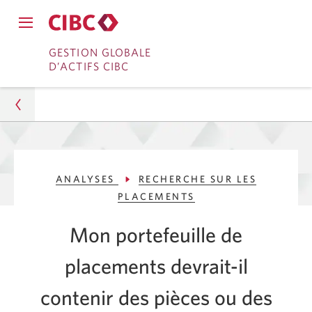
Fermer
Ouvrir
le
Passer
Passer
le
GESTION GLOBALE
menu
menu
D’ACTIFS CIBC
de
à
au
de
navigation
navigation
principal.
Services
contenu
principal.
bancaires
en
Gestion d’actifs
direct
ANALYSES
RECHERCHE SUR LES
Analyses
PLACEMENTS
Recherche sur les placements
Mon portefeuille de
Votre portefeuille de placements devrait-il contenir
placements devrait-il
des lingots d’argent?
contenir des pièces ou des