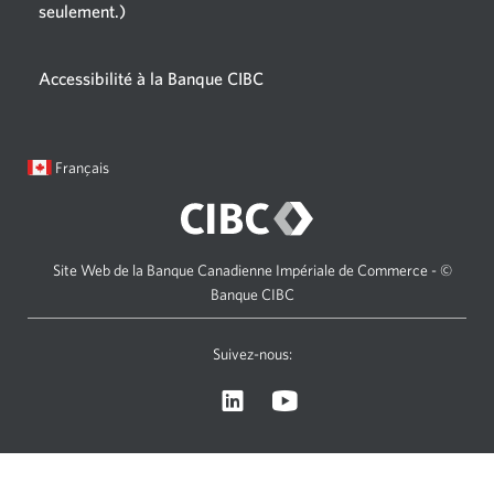
seulement.)
Une
nouvelle
fenêtre
Accessibilité à la Banque CIBC
s'affichera.
Langue
Une
Français
sélectionnée:
boîte
de
dialogue
s'affichera.
Site Web de la Banque Canadienne Impériale de Commerce - ©
Banque CIBC
Suivez-nous:
Visitez
Une
le
nouvelle
site
fenêtre
Web
s'affichera.
de
Gestion