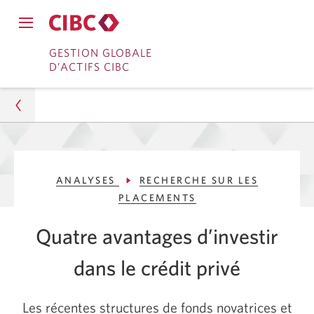
Fermer
Ouvrir
le
Passer
Passer
le
GESTION GLOBALE
menu
menu
D’ACTIFS CIBC
de
à
au
de
navigation
navigation
principal.
Services
contenu
principal.
bancaires
en
Gestion d’actifs
direct
ANALYSES
RECHERCHE SUR LES
Analyses
PLACEMENTS
Recherche sur les placements
Quatre avantages d’investir
Quatre avantages d’investir dans le crédit privé
dans le
crédit privé
Les récentes structures de fonds novatrices et