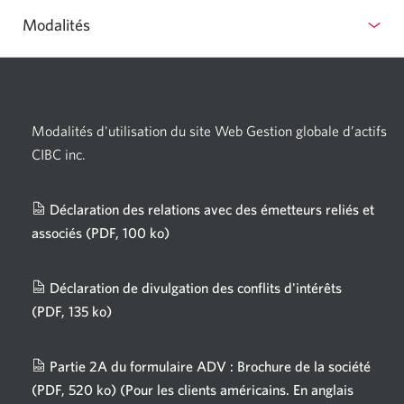
Modalités
Modalités d'utilisation du site Web Gestion globale d’actifs
CIBC inc.
Déclaration des relations avec des émetteurs reliés et
associés
(PDF, 100 ko)
Une
nouvelle
fenêtre
Déclaration de divulgation des conflits d'intérêts
s'affichera.
(PDF, 135 ko)
Une
nouvelle
fenêtre
Partie 2A du formulaire ADV : Brochure de la société
s'affichera.
(PDF, 520 ko)
(Pour les clients américains. En anglais