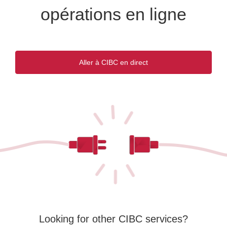
opérations en ligne
Aller à CIBC en direct
Une
nouvelle
fenêtre
s'affichera.
Looking for other CIBC services?