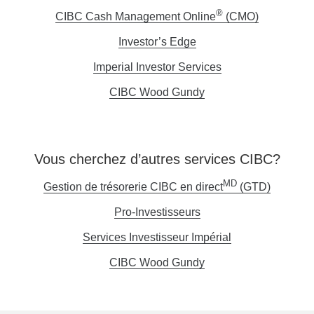
®
CIBC Cash Management Online
(CMO)
Opens
in
Investor’s Edge
Opens
a
in
Imperial Investor Services
Opens
new
a
in
window.
CIBC Wood Gundy
Opens
new
a
in
window.
new
a
window.
new
Vous cherchez d’autres services CIBC?
window.
MD
Gestion de trésorerie CIBC en direct
(GTD)
Une
nouvelle
Pro-Investisseurs
Une
fenêtre
nouvelle
Services Investisseur Impérial
Une
s'affiche
fenêtre
nouvelle
CIBC Wood Gundy
Une
s'affichera.
fenêtre
nouvelle
s'affichera.
fenêtre