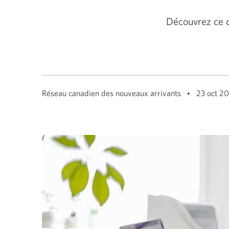
among
menu
items
Découvrez ce q
or
open
a
sub-
menu.
ESC
to
close
Réseau canadien des nouveaux arrivants
23 oct 2
a
sub-
menu
and
return
to
top
level
menu
items.