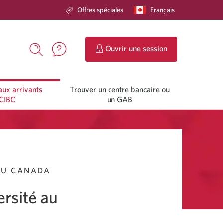
Offres spéciales
Langue
Français
Une
sélectionnée:
boîte
de
dialogue
s'affichera.
de
Ouvrir une session
Services
Nous
Rechercher,
Bancaires
contacter.
une
en
Une
boîte
nouvelle
direct
ux arrivants
Trouver un centre bancaire ou
de
fenêtre
CIBC.
i CIBC
un GAB
dialogue
s’affichera.
s'ouvrira.
AU CANADA
ersité au