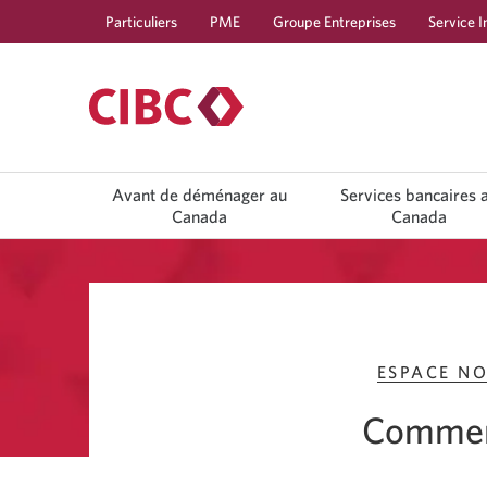
Particuliers
PME
Groupe Entreprises
Service I
Use
Avant de déménager au
Services bancaires 
left/right
arrow
Canada
Canada
keys
to
move
between
top
level
menu
items.
ESPACE NO
Arrow
keys
or
Comment 
space
bar
to
move