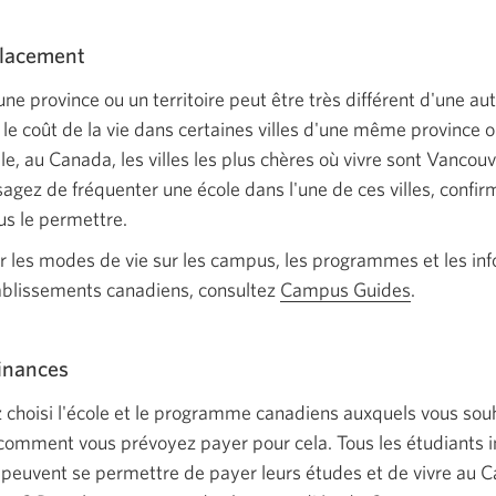
placement
une province ou un territoire peut être très différent d'une au
 le coût de la vie dans certaines villes d'une même province 
e, au Canada, les villes les plus chères où vivre sont Vancouv
sagez de fréquenter une école dans l'une de ces villes, confi
us le permettre.
ur les modes de vie sur les campus, les programmes et les in
tablissements canadiens, consultez
Campus Guides
Une
.
nouvelle
fenêtre
finances
s'affichera
En
 choisi l'école et le programme canadiens auxquels vous souha
anglais
omment vous prévoyez payer pour cela. Tous les étudiants i
seulement
ls peuvent se permettre de payer leurs études et de vivre au 