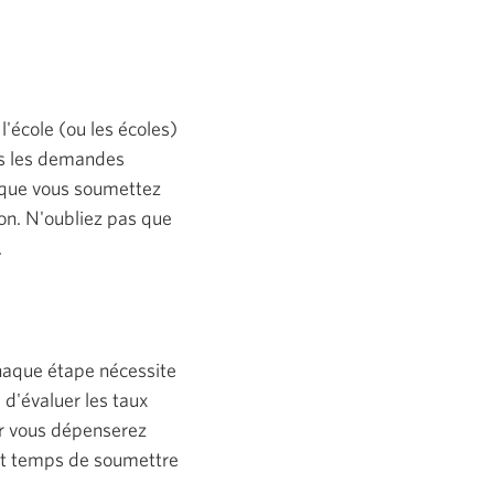
'école (ou les écoles)
s les demandes
rsque vous soumettez
ion. N'oubliez pas que
Une
.
nouvelle
fenêtre
s'affichera.
Chaque étape nécessite
d'évaluer les taux
ar vous dépenserez
est temps de soumettre