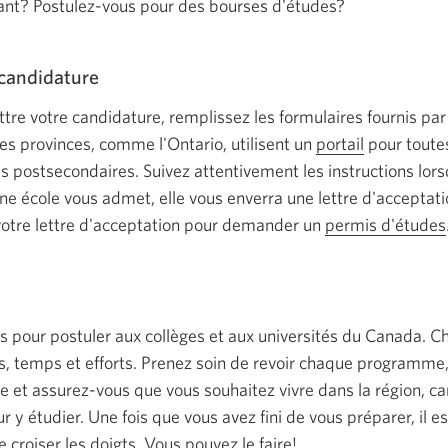
iant? Postulez-vous pour des bourses d'études?
 candidature
 votre candidature, remplissez les formulaires fournis par l
nes provinces, comme l'Ontario, utilisent un
portail
Une
pour toute
s postsecondaires. Suivez attentivement les instructions lo
nouvelle
une école vous admet, elle vous enverra une lettre d'acceptat
fenêtre
votre lettre d'acceptation pour demander un
permis d'études
s'affichera.
s pour postuler aux collèges et aux universités du Canada. 
, temps et efforts. Prenez soin de revoir chaque programme, 
le et assurez-vous que vous souhaitez vivre dans la région, c
 y étudier. Une fois que vous avez fini de vous préparer, il 
 croiser les doigts. Vous pouvez le faire!