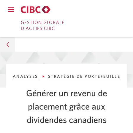
Fermer
Ouvrir
le
Passer
Passer
le
GESTION GLOBALE
menu
menu
D’ACTIFS CIBC
de
à
au
de
navigation
navigation
principal.
Services
contenu
principal.
bancaires
en
Gestion d’actifs
direct
ANALYSES
STRATÉGIE DE PORTEFEUILLE
Analyses
Générer un revenu de
Stratégie de portefeuille
placement grâce aux
Générer un revenu de placement grâce aux
dividendes canadiens
dividendes canadiens