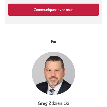
Communiquez avec nous
Une
nouvelle
fenêtre
s'affichera.
Par
Greg Zdzienicki