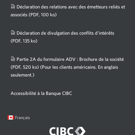
Déclaration des relations avec des émetteurs reliés et
associés
(PDF, 100 ko)
Une
nouvelle
fenêtre
Déclaration de divulgation des conflits d'intérêts
s'affichera.
(PDF, 135 ko)
Une
nouvelle
fenêtre
Partie 2A du formulaire ADV : Brochure de la société
s'affichera.
(PDF, 520 ko)
(Pour les clients américains. En anglais
seulement.)
Une
nouvelle
fenêtre
Accessibilité à la Banque CIBC
s'affichera.
Langue
Une
Français
sélectionnée:
boîte
de