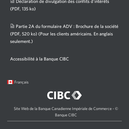
Déclaration de divulgation des conflits d'intérêts
s'affichera.
(PDF, 135 ko)
Une
nouvelle
fenêtre
Partie 2A du formulaire ADV : Brochure de la société
s'affichera.
(PDF, 520 ko)
(Pour les clients américains. En anglais
seulement.)
Une
nouvelle
fenêtre
Accessibilité à la Banque CIBC
s'affichera.
Langue
Une
Français
sélectionnée:
boîte
de
dialogue
s'affichera.
Site Web de la Banque Canadienne Impériale de Commerce - ©
Banque CIBC