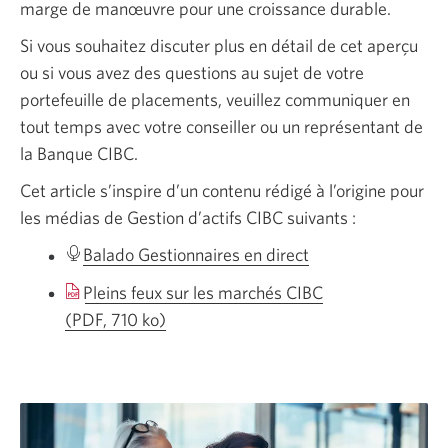
marge de manœuvre pour une croissance durable.
Si vous souhaitez discuter plus en détail de cet aperçu
ou si vous avez des questions au sujet de votre
portefeuille de placements, veuillez communiquer en
tout temps avec votre conseiller ou un représentant de
la Banque CIBC.
Cet article s’inspire d’un contenu rédigé à l’origine pour
les médias de Gestion d’actifs CIBC
suivants :
Balado Gestionnaires en direct
Une
nouvelle
Pleins feux sur les marchés CIBC
fenêtre
(PDF, 710 ko)
Une
s’affichera.
nouvelle
fenêtre
s’affichera.