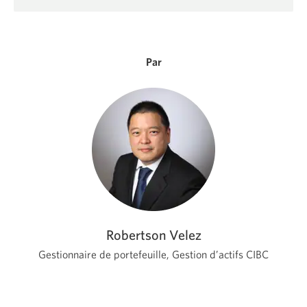
nouvelle
fenêtre
s'affichera.
Par
Robertson Velez
Gestionnaire de portefeuille, Gestion d’actifs CIBC