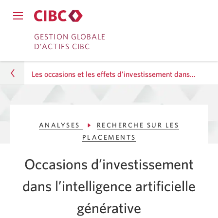
Fermer
Ouvrir
le
Passer
Passer
le
GESTION GLOBALE
menu
menu
D’ACTIFS CIBC
de
à
au
de
navigation
navigation
principal.
Services
contenu
principal.
Les occasions et les effets d’investissement dans l’IA
bancaires
en
Gestion d’actifs
direct
ANALYSES
RECHERCHE SUR LES
Analyses
PLACEMENTS
Recherche sur les placements
Occasions d’investissement
Les occasions et les effets d’investissement dans
dans l’intelligence artificielle
l’IA
générative