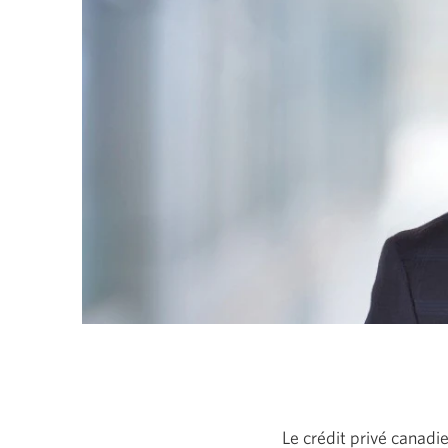
aux
éléments
du
menu
de
niveau
supérieur.
Le crédit privé canadi