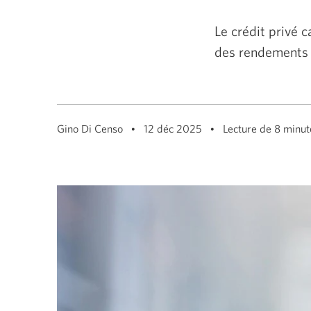
ou
la
barre
Le crédit privé c
d'espacement
permettent
des rendements di
de
se
déplacer
parmi
les
éléments
du
Gino Di Censo
12 déc 2025
Lecture de 8 minut
menu
ou
d’ouvrir
un
sous-
menu.
Appuyez
sur
ÉCHAP/ESC
pour
fermer
un
sous-
menu
et
revenir