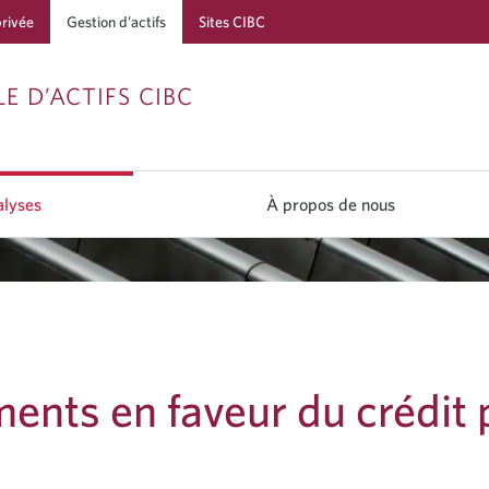
privée
Gestion d’actifs
Sites CIBC
Passer
Passer
Passer
E D’ACTIFS CIBC
à
au
à
Services
contenu
la
bancaires
navigation
lyses
À propos de nous
en
direct
ents en faveur du crédit 