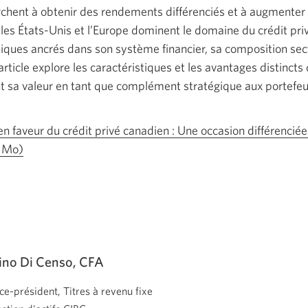
erchent à obtenir des rendements différenciés et à augmenter l
e les États-Unis et l’Europe dominent le domaine du crédit pr
iques ancrés dans son système financier, sa composition secto
 article explore les caractéristiques et les avantages distincts 
t sa valeur en tant que complément stratégique aux portefeui
n faveur du crédit privé canadien : Une occasion différenciée
2 Mo)
Une
nouvelle
fenêtre
s’affichera.
ino Di Censo, CFA
ce-président, Titres à revenu fixe