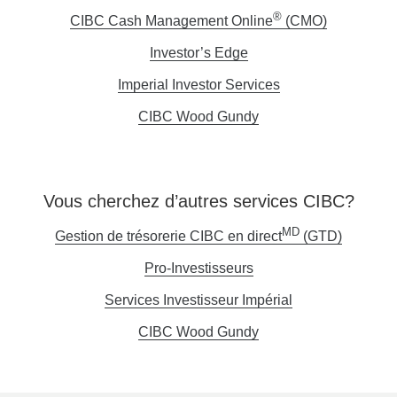
®
CIBC Cash Management Online
(CMO)
Opens
in
Investor’s Edge
Opens
a
in
Imperial Investor Services
Opens
new
a
in
window.
CIBC Wood Gundy
Opens
new
a
in
window.
new
a
window.
new
Vous cherchez d’autres services CIBC?
window.
MD
Gestion de trésorerie CIBC en direct
(GTD)
Une
nouvelle
Pro-Investisseurs
Une
fenêtre
nouvelle
Services Investisseur Impérial
Une
s'affiche
fenêtre
nouvelle
CIBC Wood Gundy
Une
s'affichera.
fenêtre
nouvelle
s'affichera.
fenêtre