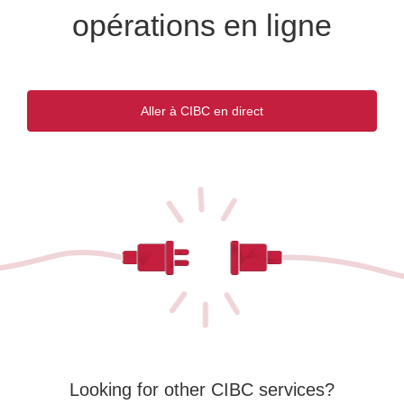
opérations en ligne
Aller à CIBC en direct
Une
nouvelle
fenêtre
s'affichera.
Looking for other CIBC services?