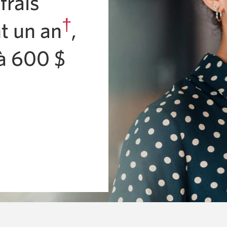
frais
†
nt
un an
,
’à 600 $