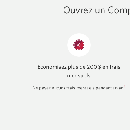
carte
Ouvrez un Compt
de
créditfor
a
CIBC
Smart
Account
and
credit
card
bundle.
Une
Économisez plus de
200 $
en frais
nouvelle
mensuels
fenêetre
s’affichera.
†
Ne payez aucuns frais mensuels pendant
un an