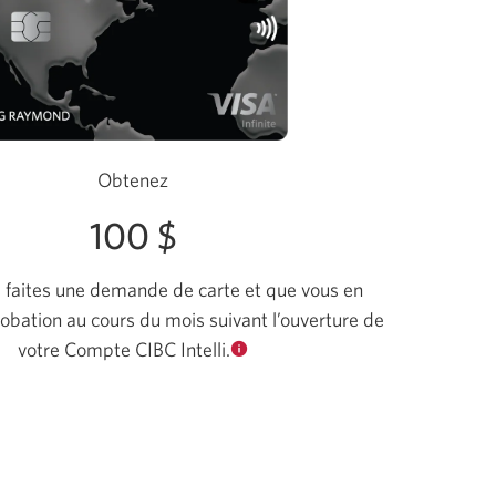
>
Obtenez
100 $
faites une demande de carte et que vous en
obation au cours du mois suivant l’ouverture de
votre Compte CIBC Intelli.
Pour
en
savoir
plus
sur
les