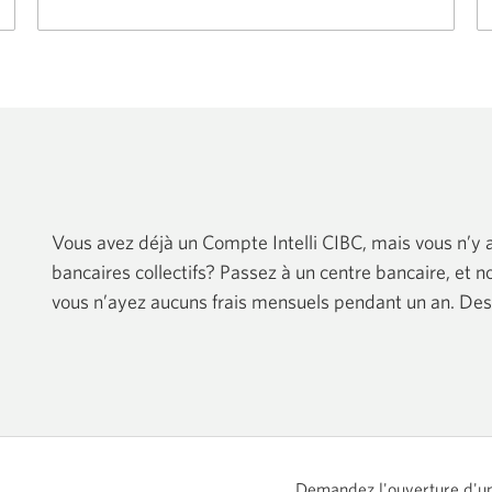
Skip
Plus.
Une
nouvelle
fenêtre
s'affichera.
Vous avez déjà un Compte Intelli CIBC, mais vous n’y a
bancaires collectifs? Passez à un centre bancaire, et 
vous n’ayez aucuns frais mensuels pendant un an. Des 
Demandez l'ouverture d'un