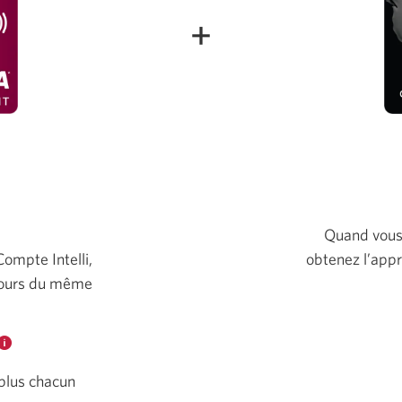
Une
+
boîte
de
dialogue
s’affichera.
<open
modal
Quand vous 
Compte Intelli,
obtenez l’appr
 cours du même
Pour
en
plus chacun
savoir