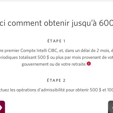
ci comment obtenir jusqu’à
600
ÉTAPE 1
e premier Compte Intelli CIBC, et, dans un délai de
2 mois,
é
riodiques totalisant
500 $
ou plus par mois provenant de vo
gouvernement ou de votre retraite.
Pour
en
savoir
ÉTAPE 2
plus
ctuez les opérations d’admissibilité pour obtenir
500 $
et
10
sur
les
dépôts
directs.