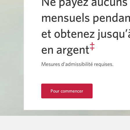
Ne payez aucuns 
mensuels penda
et obtenez jusqu
‡
en argent
Mesures d’admissibilité requises.
Pour commencer
d’un
Compte
Intelli
CIBC
et
d’une