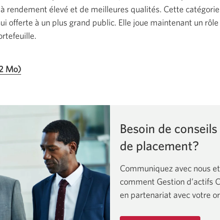
 à rendement élevé et de meilleures qualités. Cette catégorie 
ui offerte à un plus grand public. Elle joue maintenant un rôl
rtefeuille.
Comment
1.2 Mo)
les
titres
adossés
à
Besoin de conseils
des
de placement?
prêts
peuvent
Communiquez avec nous et
offrir
comment Gestion d’actifs CI
un
en partenariat avec votre or
meilleur
rendement