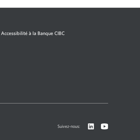
Accessibilité à la Banque CIBC
Visitez
Une
Suivez-nous:
le
nouvelle
site
fenêtre