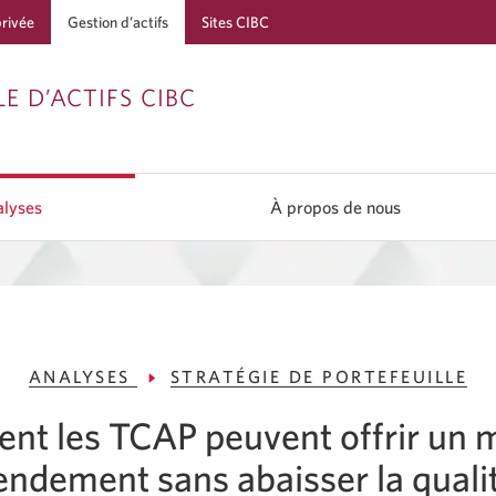
privée
Gestion d’actifs
Sites CIBC
Passer
Passer
Passer
E D’ACTIFS CIBC
à
au
à
Services
contenu
la
bancaires
navigation
lyses
À propos de nous
en
direct
ANALYSES
STRATÉGIE DE PORTEFEUILLE
t les TCAP peuvent offrir un m
endement sans abaisser la quali