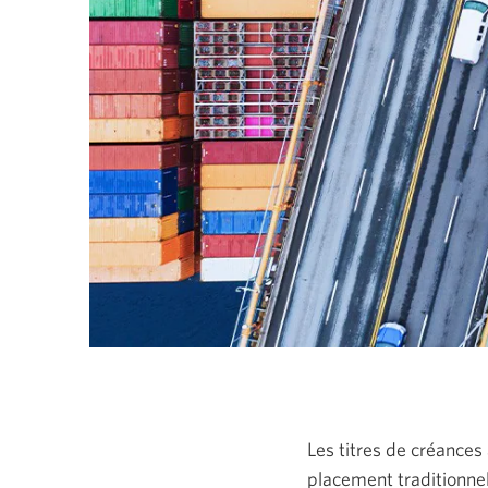
aux
éléments
du
menu
de
niveau
supérieur.
Les titres de créances
placement traditionnel