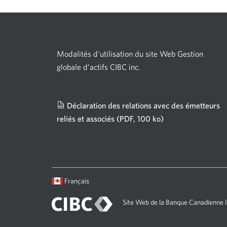
Modalités d'utilisation du site Web Gestion
globale d’actifs CIBC inc.
Déclaration des relations avec des émetteurs
reliés et associés
(PDF, 100 ko)
Une
nouvelle
fenêtre
s'affichera.
Langue
Une
Français
sélectionnée:
boîte
de
Site Web de la Banque Canadienne
dialogue
s'affichera.