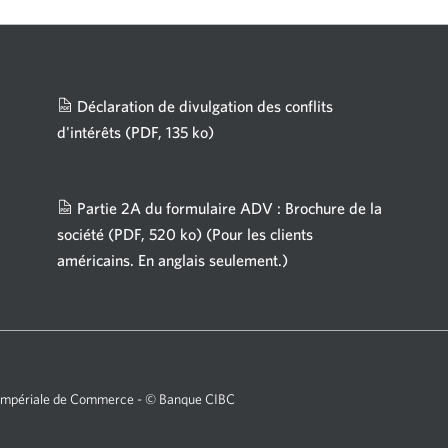
Déclaration de divulgation des conflits
d'intérêts
(PDF, 135 ko)
Une
nouvelle
fenêtre
Partie 2A du formulaire ADV : Brochure de la
s'affichera.
société
(PDF, 520 ko)
(Pour les clients
américains. En anglais seulement.)
Une
nouvelle
fenêtre
s'affichera.
 Impériale de Commerce - © Banque CIBC