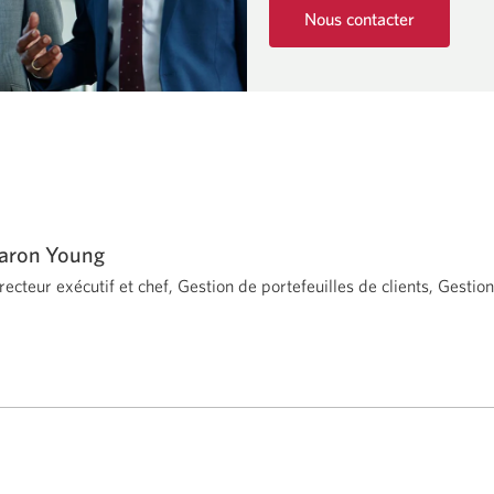
sans
Nous contacter
Une
abaisser
nouvelle
la
fenêtre
s'affichera.
qualité.
Une
nouvelle
fenêtre
s’affichera.
aron Young
recteur exécutif et chef, Gestion de portefeuilles de clients,
Gestion