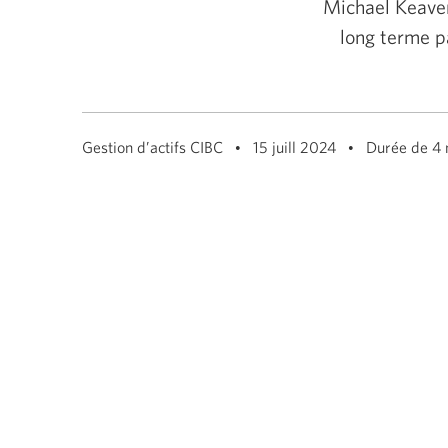
Michael Keaven
ou
la
long terme p
barre
d'espacement
permettent
de
se
déplacer
parmi
Gestion d’actifs CIBC
15 juill 2024
Durée de 4 
les
éléments
du
menu
ou
d’ouvrir
un
sous-
menu.
Appuyez
sur
ÉCHAP/ESC
pour
fermer
un
sous-
menu
et
revenir