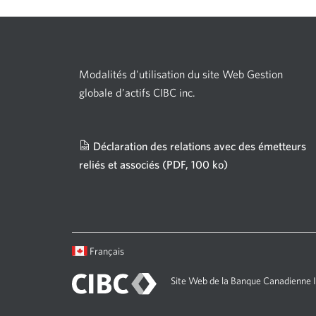
Modalités d'utilisation du site Web Gestion
globale d’actifs CIBC inc.
Déclaration des relations avec des émetteurs
reliés et associés
(PDF, 100 ko)
Une
nouvelle
fenêtre
s'affichera.
Langue
Une
Français
sélectionnée:
boîte
de
Site Web de la Banque Canadienne
dialogue
s'affichera.