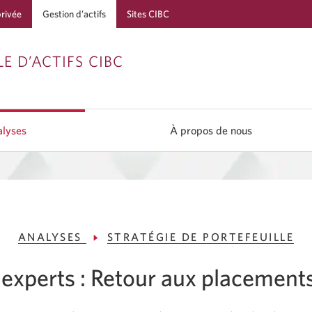
privée
Gestion d’actifs
Sites CIBC
Passer
Passer
Passer
E D’ACTIFS CIBC
à
au
à
Services
contenu
la
bancaires
navigation
lyses
À propos de nous
en
direct
ANALYSES
STRATÉGIE DE PORTEFEUILLE
experts : Retour aux placements