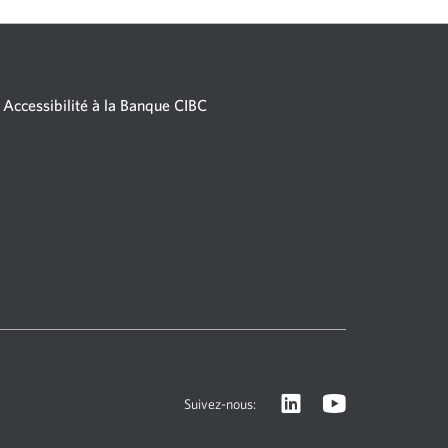
Accessibilité à la Banque CIBC
Visitez
Une
Suivez-nous:
le
nouvelle
site
fenêtre