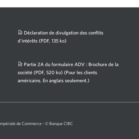
Déclaration de divulgation des conflits
d'intérêts
(PDF, 135 ko)
Une
nouvelle
fenêtre
Partie 2A du formulaire ADV : Brochure de la
s'affichera.
société
(PDF, 520 ko)
(Pour les clients
américains. En anglais seulement.)
Une
nouvelle
fenêtre
s'affichera.
 Impériale de Commerce - © Banque CIBC