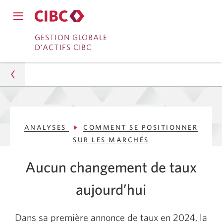
Fermer
Ouvrir
le
Passer
Passer
le
GESTION GLOBALE
menu
menu
D’ACTIFS CIBC
de
à
au
de
navigation
navigation
principal.
Services
contenu
principal.
bancaires
en
Gestion d’actifs
direct
ANALYSES
COMMENT SE POSITIONNER
Analyses
SUR LES MARCHÉS
Comment se positionner sur les marchés
Aucun changement de taux
Les taux d’intérêt restent stables
aujourd’hui
Dans sa première annonce de taux en
2024,
la