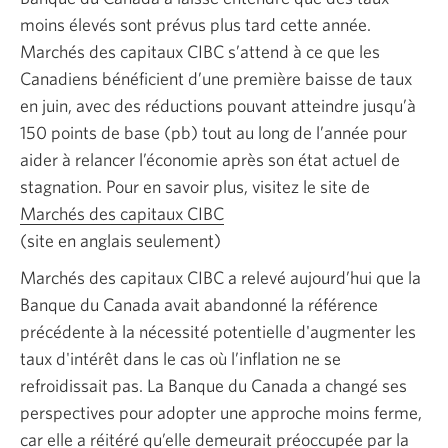
moins élevés sont prévus plus tard cette année.
Marchés des capitaux CIBC s’attend à ce que les
Canadiens bénéficient d’une première baisse de taux
en juin, avec des réductions pouvant atteindre jusqu’à
150 points de base (pb) tout au long de l’année pour
aider à relancer l’économie après son état actuel de
stagnation. Pour en savoir plus, visitez le site de
Marchés des capitaux CIBC
Site
(site en anglais seulement)
en
anglais
Marchés des capitaux CIBC a relevé aujourd’hui que la
seulement.
Banque du Canada avait abandonné la référence
Une
précédente à la nécessité potentielle d'augmenter les
nouvelle
taux d'intérêt dans le cas où l’inflation ne se
fenêtre
refroidissait pas. La Banque du Canada a changé ses
s'affichera.
perspectives pour adopter une approche moins ferme,
car elle a réitéré qu’elle demeurait préoccupée par la