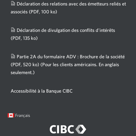
Déclaration des relations avec des émetteurs reliés et
associés
(PDF, 100 ko)
Une
nouvelle
fenêtre
Déclaration de divulgation des conflits d'intérêts
s'affichera.
(PDF, 135 ko)
Une
nouvelle
fenêtre
Partie 2A du formulaire ADV : Brochure de la société
s'affichera.
(PDF, 520 ko)
(Pour les clients américains. En anglais
seulement.)
Une
nouvelle
fenêtre
Accessibilité à la Banque CIBC
s'affichera.
Langue
Une
Français
sélectionnée:
boîte
de
dialogue