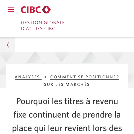
Fermer
Ouvrir
le
Passer
Passer
le
GESTION GLOBALE
menu
menu
D’ACTIFS CIBC
de
à
au
de
navigation
navigation
principal.
Services
contenu
principal.
bancaires
en
Gestion d’actifs
direct
ANALYSES
COMMENT SE POSITIONNER
Analyses
SUR LES MARCHÉS
Comment se positionner sur les marchés
Pourquoi les titres à revenu
L’importance des titres à revenu fixe lorsque les
fixe continuent de prendre la
taux baissent
place qui leur revient lors des