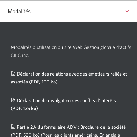
Modalités
Modalités d'utilisation du site Web Gestion globale d’actifs
CIBC inc.
Déclaration des relations avec des émetteurs reliés et
associés
(PDF, 100 ko)
Une
nouvelle
fenêtre
Déclaration de divulgation des conflits d'intérêts
s'affichera.
(PDF, 135 ko)
Une
nouvelle
fenêtre
Partie 2A du formulaire ADV : Brochure de la société
s'affichera.
(PDF, 520 ko)
(Pour les clients américains. En anglais