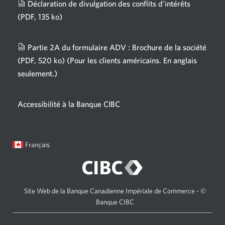
Déclaration de divulgation des conflits d'intérêts
s'affichera.
(PDF, 135 ko)
Une
nouvelle
fenêtre
Partie 2A du formulaire ADV : Brochure de la société
s'affichera.
(PDF, 520 ko)
(Pour les clients américains. En anglais
seulement.)
Une
nouvelle
fenêtre
Accessibilité à la Banque CIBC
s'affichera.
Langue
Une
Français
sélectionnée:
boîte
de
dialogue
s'affichera.
Site Web de la Banque Canadienne Impériale de Commerce - ©
Banque CIBC