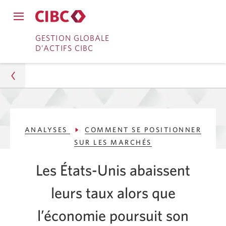
Fermer
Ouvrir
le
Passer
Passer
le
GESTION GLOBALE
menu
menu
D’ACTIFS CIBC
de
à
au
de
navigation
navigation
principal.
Services
contenu
principal.
bancaires
en
Gestion d’actifs
direct
ANALYSES
COMMENT SE POSITIONNER
Analyses
SUR LES MARCHÉS
Comment se positionner sur les marchés
Les États-Unis abaissent
Les É.-U. abaissent la fourchette cible à 4,25 %
leurs taux alors que
l’économie poursuit son