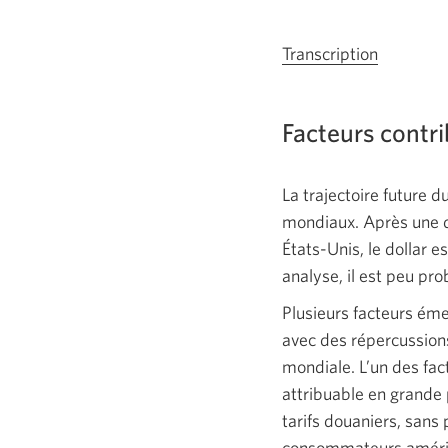
Transcription
Une
nouvelle
fenêtre
Facteurs contri
s’afficher
La trajectoire future 
mondiaux. Après une d
États-Unis
, le dollar 
analyse, il est peu pr
Plusieurs facteurs éme
avec des répercussions
mondiale. L’un des fac
attribuable en grande 
tarifs douaniers, sans
consommateurs américa