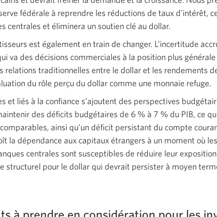
serve fédérale à reprendre les réductions de taux d’intérêt, ce
 centrales et éliminera un soutien clé au dollar.
tisseurs est également en train de changer. L’incertitude accr
qui va des décisions commerciales à la position plus générale 
relations traditionnelles entre le dollar et les rendements de
aluation du rôle perçu du dollar comme une monnaie refuge.
es et liés à la confiance s’ajoutent des perspectives budgéta
aintenir des déficits budgétaires de 6 % à 7 % du PIB, ce qui
comparables, ainsi qu’un déficit persistant du compte couran
ît la dépendance aux capitaux étrangers à un moment où les
banques centrales sont susceptibles de réduire leur exposition
le structurel pour le dollar qui devrait persister à moyen term
ts à prendre en considération pour les in