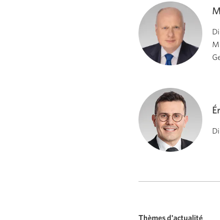
M
Di
Mu
Ge
É
Di
Thèmes d'actualité