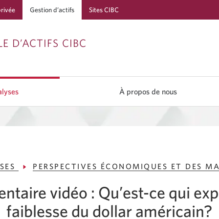
privée
Gestion d’actifs
Sites CIBC
Passer
Passer
Passer
E D’ACTIFS CIBC
à
au
à
Services
contenu
la
bancaires
navigation
lyses
À propos de nous
en
direct
YSES
PERSPECTIVES ÉCONOMIQUES ET DES M
taire vidéo : Qu’est-ce qui expl
faiblesse du dollar américain?