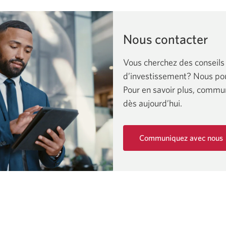
Nous contacter
Vous cherchez des conseils
d’investissement? Nous pou
Pour en savoir plus, commu
dès aujourd’hui.
Communiquez avec nous
Une
nouvelle
fenêtre
s'affichera.