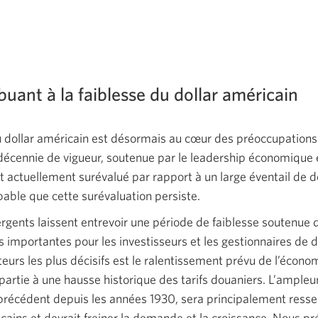
buant à la faiblesse du dollar américain
a.
du dollar américain est désormais au cœur des préoccupations
écennie de vigueur, soutenue par le leadership économique 
est actuellement surévalué par rapport à un large éventail de d
obable que cette surévaluation persiste.
rgents laissent entrevoir une période de faiblesse soutenue d
 importantes pour les investisseurs et les gestionnaires de de
teurs les plus décisifs est le ralentissement prévu de l’écono
partie à une hausse historique des tarifs douaniers. L’ample
 précédent depuis les années 1930, sera principalement ressen
ins et devrait freiner la demande et la croissance. Nous p