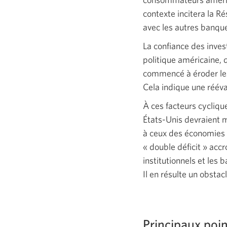
contexte incitera la Ré
avec les autres banques
La confiance des inves
politique américaine, 
commencé à éroder les 
Cela indique une réév
À ces facteurs cycliqu
États-Unis
devraient m
à ceux des économies 
« double déficit »
accro
institutionnels et les 
Il en résulte un obstac
Principaux poin