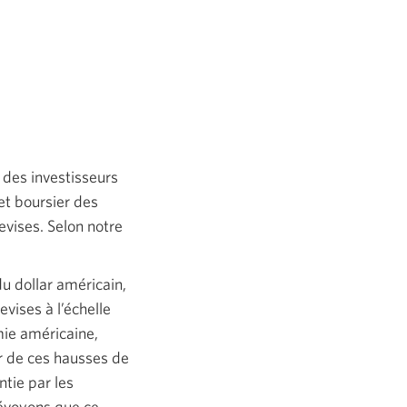
 des investisseurs
et boursier des
evises. Selon notre
u dollar américain,
vises à l’échelle
mie américaine,
ur de ces hausses de
tie par les
révoyons que ce