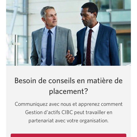
à
long
terme
en
2025.
Une
nouvelle
fenêtre
s’affichera.
Besoin de conseils en matière de
placement?
Communiquez avec nous et apprenez comment
Gestion d’actifs CIBC peut travailler en
partenariat avec votre organisation.