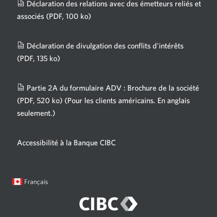
Déclaration des relations avec des émetteurs reliés et
associés
(PDF, 100 ko)
Une
nouvelle
fenêtre
Déclaration de divulgation des conflits d'intérêts
s'affichera.
(PDF, 135 ko)
Une
nouvelle
fenêtre
Partie 2A du formulaire ADV : Brochure de la société
s'affichera.
(PDF, 520 ko)
(Pour les clients américains. En anglais
seulement.)
Une
nouvelle
fenêtre
Accessibilité à la Banque CIBC
s'affichera.
Langue
Une
Français
sélectionnée:
boîte
de
dialogue