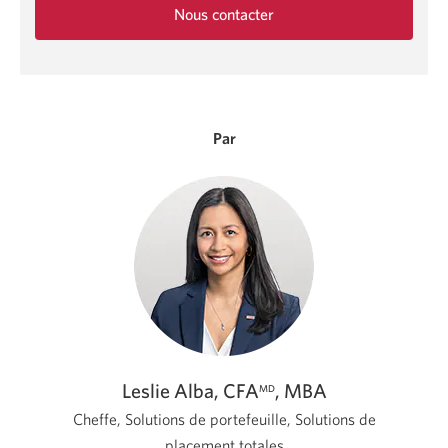
Nous contacter
Une
nouvelle
fenêtre
s'affichera.
Par
Leslie Alba, CFA
, MBA
MD
Cheffe, Solutions de portefeuille, Solutions de
placement totales