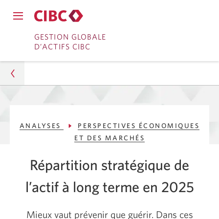
Fermer
Ouvrir
le
Passer
Passer
le
GESTION GLOBALE
menu
menu
D’ACTIFS CIBC
de
à
au
de
navigation
navigation
principal.
Services
contenu
principal.
bancaires
en
Gestion d’actifs
direct
ANALYSES
PERSPECTIVES ÉCONOMIQUES
Analyses
ET DES MARCHÉS
Perspectives économiques et des marchés
Répartition stratégique de
Répartition stratégique de l’actif à long terme en
l’actif à long terme en 2025
2025
Mieux vaut prévenir que guérir. Dans ces