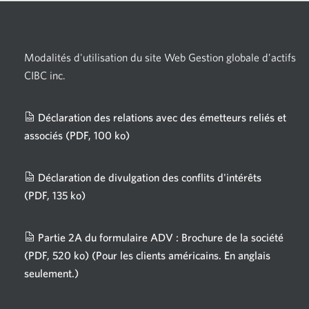
Modalités d'utilisation du site Web Gestion globale d’actifs
CIBC inc.
Déclaration des relations avec des émetteurs reliés et
associés
(PDF, 100 ko)
Une
nouvelle
fenêtre
Déclaration de divulgation des conflits d'intérêts
s'affichera.
(PDF, 135 ko)
Une
nouvelle
fenêtre
Partie 2A du formulaire ADV : Brochure de la société
s'affichera.
(PDF, 520 ko)
(Pour les clients américains. En anglais
seulement.)
Une
nouvelle