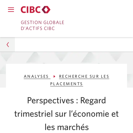
Fermer
Ouvrir
le
Passer
Passer
le
GESTION GLOBALE
menu
menu
D’ACTIFS CIBC
de
à
au
de
navigation
navigation
principal.
Services
contenu
principal.
bancaires
en
Gestion d’actifs
direct
ANALYSES
RECHERCHE SUR LES
Analyses
PLACEMENTS
Recherche sur les placements
Perspectives : Regard
Perspectives trimestrielles de l’économie et des
trimestriel sur l’économie et
marchés – Printemps 2024
les marchés