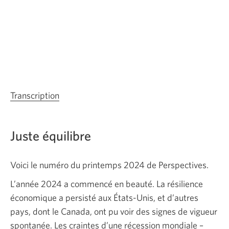
Transcription
de
la
vidéo
Juste équilibre
intitulée
Perspectives
trimestrielles
Voici le numéro du printemps 2024 de Perspectives.
de
L’année 2024 a commencé en beauté. La résilience
l’économie
économique a persisté aux États-Unis, et d’autres
et
pays, dont le Canada, ont pu voir des signes de vigueur
des
spontanée. Les craintes d’une récession mondiale –