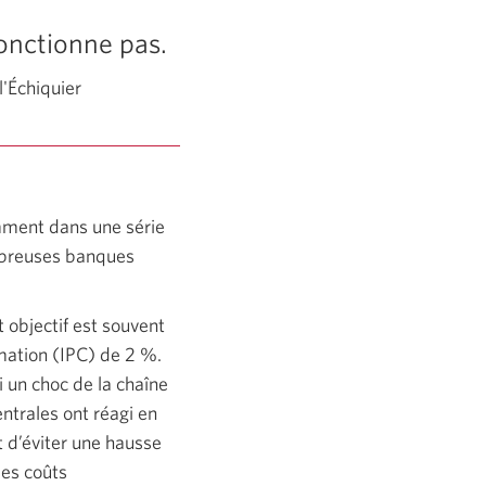
fonctionne pas.
l'Échiquier
emment dans une série
ombreuses banques
t objectif est souvent
mation (IPC) de 2 %.
i un choc de la chaîne
ntrales ont réagi en
t d’éviter une hausse
les coûts