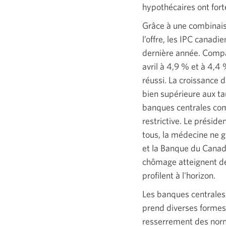
hypothécaires ont fo
Grâce à une combinaiso
l’offre, les IPC canad
dernière année. Compa
avril à
4,9 %
et à
4,4 
réussi. La croissance d
bien supérieure aux t
banques centrales comm
restrictive. Le prési
tous, la médecine ne 
et la Banque du Canad
chômage atteignent des
profilent à l'horizon.
Les banques centrales
prend diverses formes.
resserrement des norme