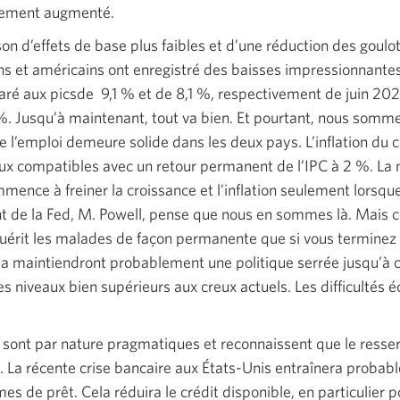
rtement augmenté.
n d’effets de base plus faibles et d’une réduction des goulo
iens et américains ont enregistré des baisses impressionnantes
ré aux picsde 9,1 % et de
8,1 %,
respectivement de juin 2022
%.
Jusqu’à maintenant, tout va bien. Et pourtant, nous somme
e l’emploi demeure solide dans les deux pays. L’inflation du c
aux compatibles avec un retour permanent de l’IPC à 2 %. La
ence à freiner la croissance et l’inflation seulement lorsque
dent de la Fed, M. Powell, pense que nous en sommes là. Mais
guérit les malades de façon permanente que si vous terminez 
a maintiendront probablement une politique serrée jusqu’à c
 niveaux bien supérieurs aux creux actuels. Les difficultés
 sont par nature pragmatiques et reconnaissent que le resse
 La récente crise bancaire aux
États-Unis
entraînera probab
s de prêt. Cela réduira le crédit disponible, en particulier p