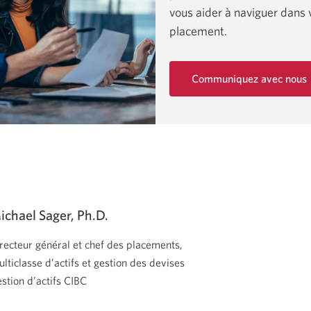
vous aider à naviguer dans 
placement.
Communiquez avec nous
Une
nouvelle
fenêtre
s'affichera.
ichael Sager, Ph.D.
recteur général et chef des placements,
lticlasse d’actifs et gestion des devises
stion d’actifs CIBC