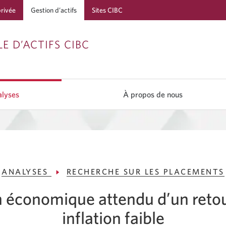
privée
Gestion d’actifs
Sites CIBC
Passer
Passer
Passer
E D’ACTIFS CIBC
à
au
à
Services
contenu
la
bancaires
navigation
lyses
À propos de nous
en
direct
ANALYSES
RECHERCHE SUR LES PLACEMENTS
n économique attendu d’un retou
inflation faible