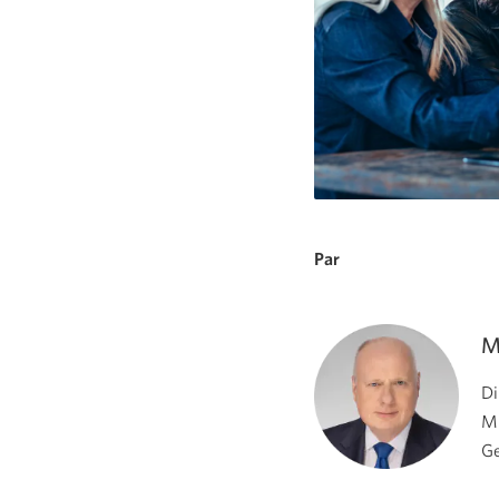
Par
M
Di
Mu
Ge