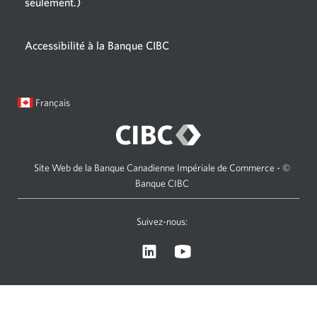
seulement.)
Une
nouvelle
fenêtre
Accessibilité à la Banque CIBC
s'affichera.
Langue
Une
Français
sélectionnée:
boîte
de
dialogue
s'affichera.
Site Web de la Banque Canadienne Impériale de Commerce - ©
Banque CIBC
Suivez-nous:
Visitez
Une
le
nouvelle
site
fenêtre
Web
s'affichera.
de
Gestion