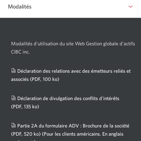
Modalités
Modalités d'utilisation du site Web Gestion globale d’actifs
CIBC inc.
Déclaration des relations avec des émetteurs reliés et
associés
(PDF, 100 ko)
Une
nouvelle
fenêtre
Déclaration de divulgation des conflits d'intérêts
s'affichera.
(PDF, 135 ko)
Une
nouvelle
fenêtre
Partie 2A du formulaire ADV : Brochure de la société
s'affichera.
(PDF, 520 ko)
(Pour les clients américains. En anglais