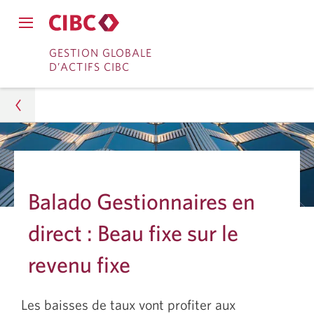
Fermer
Ouvrir
le
Passer
Passer
le
GESTION GLOBALE
menu
menu
D’ACTIFS CIBC
de
à
au
de
navigation
navigation
principal.
Services
contenu
principal.
bancaires
en
Gestion d’actifs
direct
Analyses
Balado Gestionnaires en
Recherche sur les placements
direct : Beau fixe sur le
Beau fixe sur le revenu fixe
revenu fixe
Les baisses de taux vont profiter aux