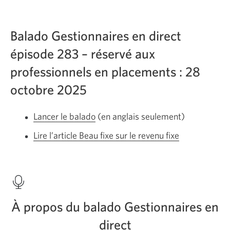
Balado Gestionnaires en direct
épisode 283 – réservé aux
professionnels en placements : 28
octobre 2025
Lancer le balado
En
(en anglais seulement)
anglais
Lire l’article Beau fixe sur le revenu fixe
Une
seulement.
nouvelle
Une
fenêtre
nouvelle
s’affichera.
fenêtre
s’affichera.
À propos du balado Gestionnaires en
direct