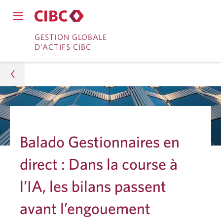
Fermer
Ouvrir
le
Passer
Passer
le
GESTION GLOBALE
menu
menu
D’ACTIFS CIBC
de
à
au
de
navigation
navigation
principal.
Services
contenu
principal.
bancaires
en
Gestion d’actifs
direct
Analyses
Balado Gestionnaires en
Recherche sur les placements
direct : Dans la course à
Dans la course à l’IA, les bilans passent avant
l’IA, les bilans passent
l’engouement
avant l’engouement