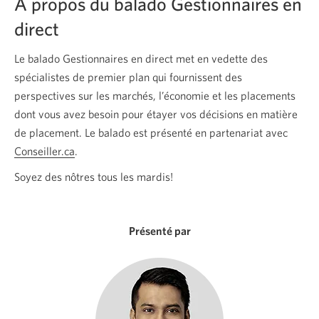
À propos du balado Gestionnaires en
à
direct
l’IA,
les
Le balado Gestionnaires en direct met en vedette des
bilans
spécialistes de premier plan qui fournissent des
passent
perspectives sur les marchés, l’économie et les placements
avant
dont vous avez besoin pour étayer vos décisions en matière
l’engouement.
de placement. Le balado est présenté en partenariat avec
Une
Conseiller.ca
Une
.
nouvelle
nouvelle
Soyez des nôtres tous les mardis!
fenêtre
fenêtre
s’affichera.
s'affichera.
Présenté par