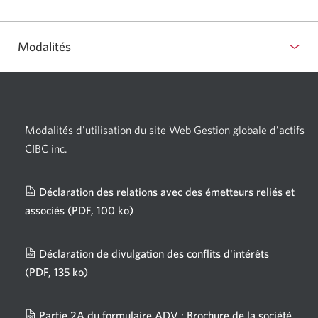
Modalités
Modalités d'utilisation du site Web Gestion globale d’actifs
CIBC inc.
Déclaration des relations avec des émetteurs reliés et
associés
(PDF, 100 ko)
Une
nouvelle
fenêtre
Déclaration de divulgation des conflits d'intérêts
s'affichera.
(PDF, 135 ko)
Une
nouvelle
fenêtre
Partie 2A du formulaire ADV : Brochure de la société