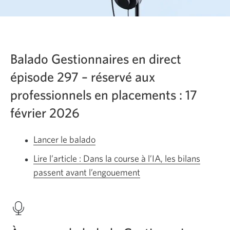
Balado Gestionnaires en direct
épisode 297 – réservé aux
professionnels en placements : 17
février 2026
Lancer le balado
Gestionnaires
en
Lire l’article : Dans la course à l’IA, les bilans
direct
passent avant l’engouement
Une
:
nouvelle
Dans
fenêtre
la
s’affichera.
course