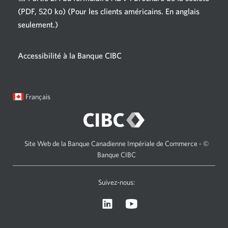
s'affichera.
(PDF, 520 ko)
(Pour les clients américains. En anglais
seulement.)
Une
nouvelle
fenêtre
Accessibilité à la Banque CIBC
s'affichera.
Langue
Une
Français
sélectionnée:
boîte
de
dialogue
s'affichera.
Site Web de la Banque Canadienne Impériale de Commerce - ©
Banque CIBC
Suivez-nous:
Visitez
Une
le
nouvelle
site
fenêtre
Web
s'affichera.