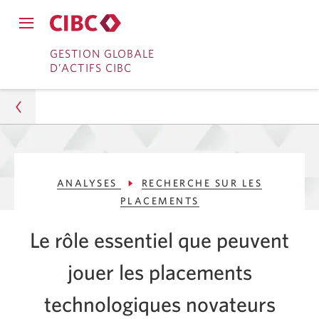
Fermer
Ouvrir
le
Passer
Passer
le
GESTION GLOBALE
menu
menu
D’ACTIFS CIBC
de
à
au
de
navigation
navigation
principal.
Services
contenu
principal.
bancaires
en
Gestion d’actifs
direct
ANALYSES
RECHERCHE SUR LES
Analyses
PLACEMENTS
Recherche sur les placements
Le rôle essentiel que peuvent
Deux sources d’innovation pour la croissance à long
jouer les placements
terme du portefeuille
technologiques novateurs