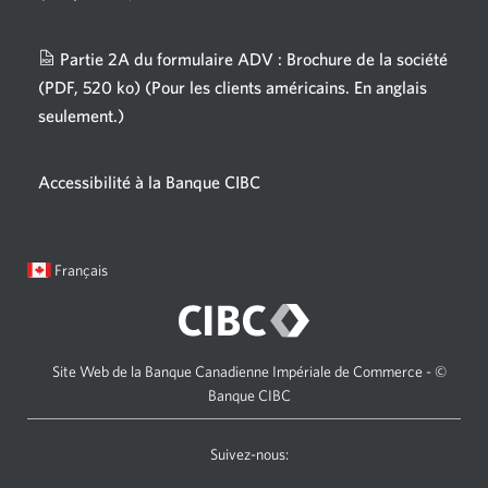
nouvelle
fenêtre
Partie 2A du formulaire ADV : Brochure de la société
s'affichera.
(PDF, 520 ko)
(Pour les clients américains. En anglais
seulement.)
Une
nouvelle
fenêtre
Accessibilité à la Banque CIBC
s'affichera.
Langue
Une
Français
sélectionnée:
boîte
de
dialogue
s'affichera.
Site Web de la Banque Canadienne Impériale de Commerce - ©
Banque CIBC
Suivez-nous:
Visitez
Une