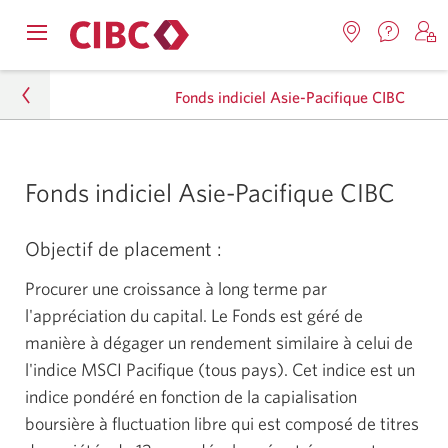
Nous
Opens
Emplacemen
O
contact
Passer
Passer
navigation
Une
u
Une
menu.
Fonds indiciel Asie-Pacifique CIBC
nouvel
nouvelle
s
à
au
fenêtr
fenêtre
C
s'affic
Services
contenu
s'affichera.
e
Particuliers
d
bancaires
Fonds indiciel Asie-Pacifique CIBC
Placements
en
Objectif de placement :
direct
Fonds mutuels
Procurer une croissance à long terme par
Fonds de croissance
l'appréciation du capital. Le Fonds est géré de
manière à dégager un rendement similaire à celui de
Fonds indiciel Asie-Pacifique CIBC
l'indice MSCI Pacifique (tous pays). Cet indice est un
indice pondéré en fonction de la capialisation
boursière à fluctuation libre qui est composé de titres