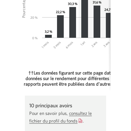
Pourcentage
31,6 %
30,3 %
24,7 %
22,2 %
20,1 %
20 %
1
3,2 %
0 %
1 mois
3 ans
1 an
3 mois
4 ans
2 ans
6 mois
5 
††Les données figurant sur cette page datent du 30 
données sur le rendement pour différentes périodes 
rapports peuvent être publiées dans d’autres documen
End of interactive chart.
10 principaux avoirs
Pour en savoir plus,
consultez le
fichier du profil du fonds
Une
.
nouvelle