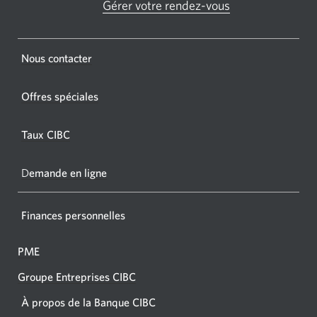
GAB
Gérer votre rendez-vous
Une
CIBC.
nouvelle
fenêtre
Une
s'affichera.
Une
Nous contacter
nouvel
nouvelle
fenêtr
fenêtre
Offres spéciales
s'affic
s’affichera.
dans
Taux CIBC
votre
navigat
D
emande en ligne
Finances personnelles
PME
Groupe Entreprises CIBC
À propos de la Banque CIBC