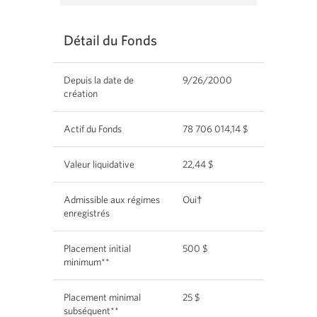
fenêtre
s'affichera.
Détail du Fonds
Depuis la date de
9/26/2000
création
Actif du Fonds
78 706 014,14 $
Valeur liquidative
22,44 $
Admissible aux régimes
Oui†
enregistrés
Placement initial
500 $
minimum**
Placement minimal
25 $
subséquent**