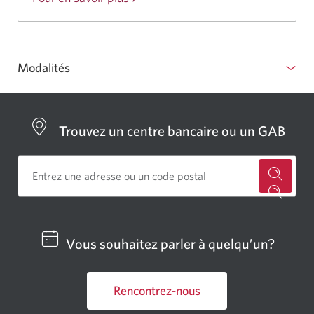
les
fonds
mutuels
Modalités
CIBC.
Trouvez un centre bancaire ou un GAB
Cherch
un
centre
Vous souhaitez parler à quelqu’un?
bancai
ou
Rencontrez-nous
un