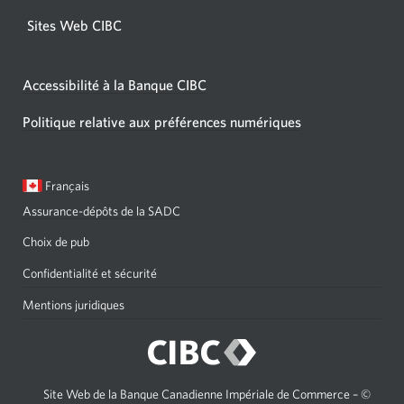
Sites Web CIBC
Accessibilité à la Banque CIBC
Politique relative aux préférences numériques
Langue
Une
Français
sélectionnée:
boîte
Assurance-dépôts de la SADC
de
dialogue
Choix de pub
s'affichera.
Confidentialité et sécurité
Mentions juridiques
Site Web de la Banque Canadienne Impériale de Commerce – ©