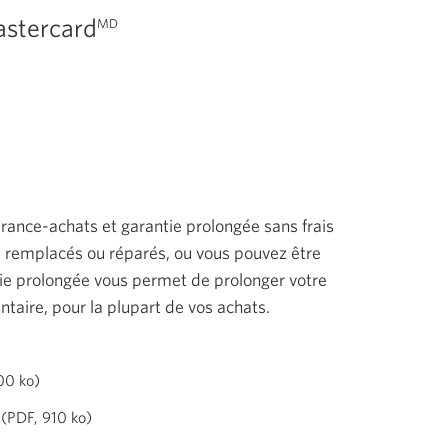
stercard
MD
ance-achats et garantie prolongée sans frais
e remplacés ou réparés, ou vous pouvez être
tie prolongée vous permet de prolonger votre
taire, pour la plupart de vos achats.
Une
00 ko)
nouvelle
Une
 (PDF, 910 ko)
fenêtre
nouvelle