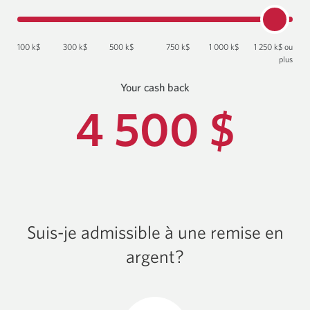
100
000
$.
100 k$
300 k$
500 k$
750 k$
1 000 k$
1 250 k$ ou
Montant
plus
maximal
Your cash back
:
4 500 $
45
1
250
000
$.
dol
Le
montant
sera
Suis-je admissible à une remise en
arrondi
argent?
à
la
tranche