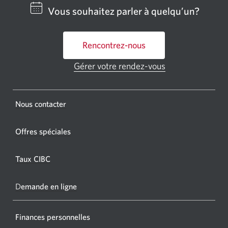
centre
Vous souhaitez parler à quelqu’un?
bancai
ou
Rencontrez-nous
un
GAB
Gérer votre rendez-vous
Une
CIBC.
nouvelle
fenêtre
Une
s'affichera.
Une
Nous contacter
nouvel
nouvelle
fenêtr
fenêtre
Offres spéciales
s'affic
s’affichera.
dans
Taux CIBC
votre
navigat
D
emande en ligne
Finances personnelles