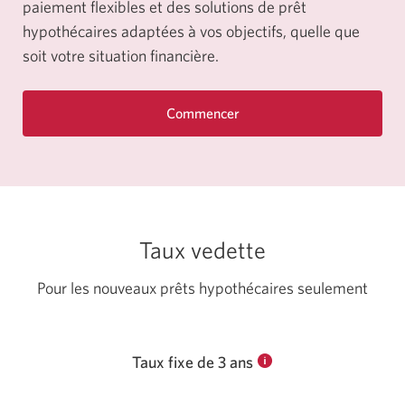
paiement flexibles et des solutions de prêt
hypothécaires adaptées à vos objectifs, quelle que
soit votre situation financière.
Commencer
pour
établir
votre
préadmissibilité
à
un
Taux vedette
prêt
hypothécaire.
Une
Pour les nouveaux prêts hypothécaires seulement
nouvelle
fenêtre
s’affichera.
Taux fixe de 3 ans