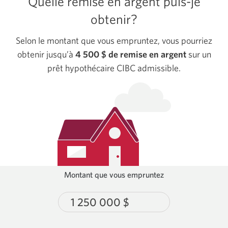
Quelle remise en argent puis-je
hypothécaire
obtenir?
de
la
Selon le montant que vous empruntez, vous pourriez
Banque
obtenir jusqu’à
4 500 $ de remise en argent
sur un
CIBC.
prêt hypothécaire CIBC admissible.
Montant que vous empruntez
Montant
minimal
: