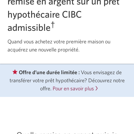
remise en argent sur un prêt
hypothécaire CIBC
†
admissible
Quand vous achetez votre première maison ou
acquérez une nouvelle propriété.
Offre d’une durée limitée
:
Vous envisagez de
transférer votre prêt hypothécaire? Découvrez notre
offre.
Pour en savoir plus
sur
l’offre
de
transfert
de
prêt