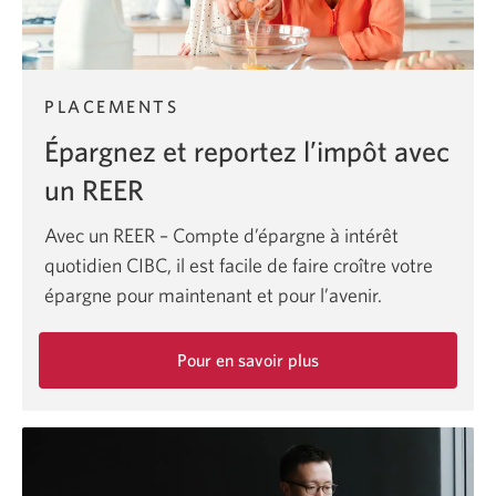
Banque
CIBC.
PLACEMENTS
Épargnez et reportez l’impôt avec
un REER
Avec un REER – Compte d’épargne à intérêt
quotidien CIBC, il est facile de faire croître votre
épargne pour maintenant et pour l’avenir.
Pour en savoir plus
sur
le
REER
–
Compte