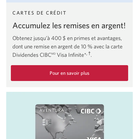
CARTES DE CRÉDIT
Accumulez les remises en argent!
Obtenez jusqu’à 400 $ en primes et avantages,
dont une remise en argent de 10 % avec la carte
, †
Dividendes CIBC
Visa Infinite*
.
MD
Pour en savoir plus
sur
la
carte
Dividendes
CIBC
Visa
Infinite.