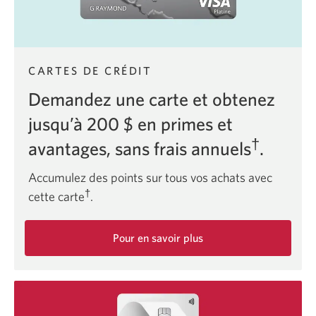
CARTES DE CRÉDIT
Demandez une carte et obtenez
jusqu’à 200 $ en primes et
†
avantages, sans frais annuels
.
Accumulez des points sur tous vos achats avec
†
cette carte
.
Pour en savoir plus
sur
la
carte
Aventura