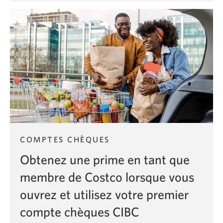
l’offre
du
Compte
Intelli
pour
les
nouveaux
arrivants.
COMPTES CHÈQUES
Obtenez une prime en tant que
membre de Costco lorsque vous
ouvrez et utilisez votre premier
compte chèques CIBC