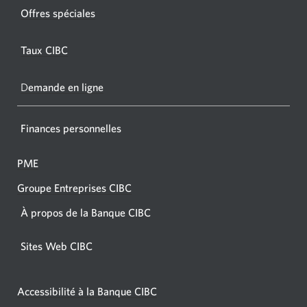
fenêtr
fenêtre
Offres spéciales
s'affic
s’affichera.
dans
Taux CIBC
votre
navigat
D
emande en ligne
Finances personnelles
PME
Groupe Entreprises CIBC
À propos de la Banque CIBC
Sites Web CIBC
Accessibilité à la Banque CIBC