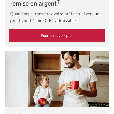
†
remise en argent
Quand vous transférez votre prêt actuel vers un
prêt hypothécaire CIBC admissible.
Pour en savoir plus
sur
l’offre
de
remise
en
argent
de
5
500
$
sur
un
transfert
de
prêt