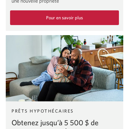
une nouvelle propriété
Pour en savoir plus
sur
l’offre
pour
les
acheteurs
d’une
première
propriété.
PRÊTS HYPOTHÉCAIRES
Obtenez jusqu’à 5 500 $ de