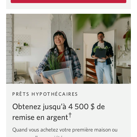
sur
l’offre
de
la
carte
CIBC
Adapta
Mastercard.
PRÊTS HYPOTHÉCAIRES
Obtenez jusqu’à 4 500 $ de
†
remise en argent
Quand vous achetez votre première maison ou