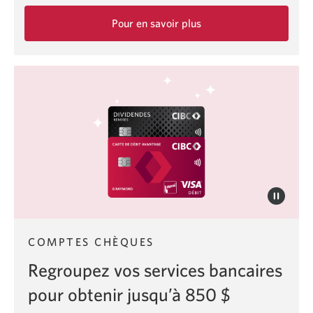
Pour en savoir plus
sur
le
Forfait
vie
étudiante
intense
CIBC.
COMPTES CHÈQUES
Regroupez vos services bancaires
pour obtenir jusqu’à 850 $