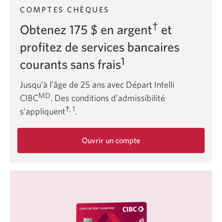
COMPTES CHÈQUES
†
Obtenez 175 $ en argent
et
profitez de services bancaires
1
courants sans frais
Jusqu’à l’âge de 25 ans avec Départ Intelli
MD
CIBC
. Des conditions d’admissibilité
†, 1
s’appliquent
.
Ouvrir un compte
sur
l’offre
de
Départ
Intelli
CIBC.