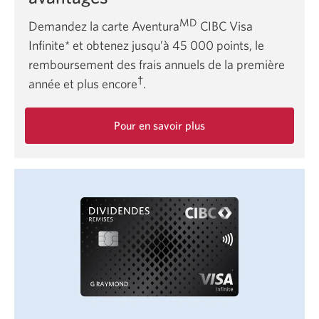
MD
Demandez la carte Aventura
CIBC Visa
Infinite* et obtenez jusqu’à 45 000 points, le
remboursement des frais annuels de la première
†
année et plus encore
.
Pour en savoir plus
sur
la
carte
Aventura
CIBC
Visa
Infinite.