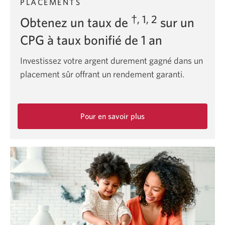
PLACEMENTS
hypothécaire.
†, 1, 2
Obtenez un taux de
sur un
CPG à taux bonifié de 1 an
Investissez votre argent durement gagné dans un
placement sûr offrant un rendement garanti.
Pour en savoir plus
sur
les
placements
sûrs
offrant
un
rendement
garanti
à
la