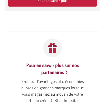
Pour en savoir plus
sur
cette
offre
d’une
durée
limitée.
Pour en savoir plus sur nos
partenaires
Profitez d’avantages et d’économies
auprès de grandes marques lorsque
vous magasinez au moyen de votre
carte de crédit CIBC admissible.