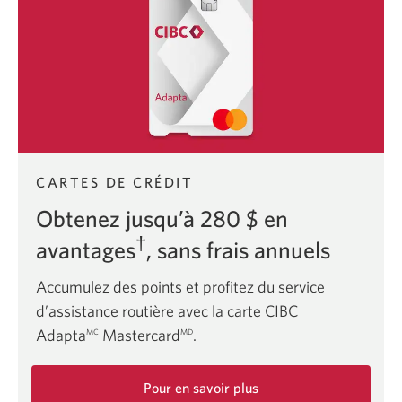
CIBC
Visa.
CARTES DE CRÉDIT
Obtenez jusqu’à
280 $
en
†
avantages
, sans
frais annuels
Accumulez des points et profitez du service
d’assistance routière avec la carte CIBC
Adapta
Mastercard
.
MC
MD
Pour en savoir plus