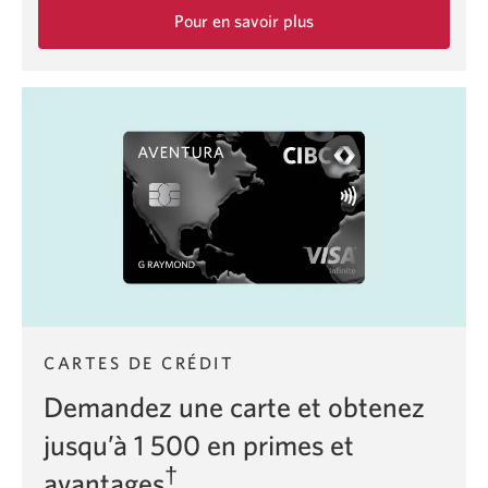
Pour en savoir plus
sur
le
Compte
personnel
en
dollars
US
CIBC.
CARTES DE CRÉDIT
Demandez une carte et obtenez
jusqu’à 1 500 en primes et
†
avantages