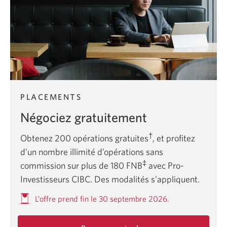
d’épargne
à
intérêt
quotidien.
PLACEMENTS
Négociez gratuitement
†
Obtenez 200 opérations gratuites
, et profitez
d’un nombre illimité d’opérations sans
‡
commission sur plus de 180 FNB
avec Pro-
Investisseurs CIBC. Des modalités s’appliquent.
L’offre prend fin le 30 septembre 2026.