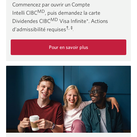
Commencez par ouvrir un Compte
MD
Intelli CIBC
, puis demandez la carte
MD
Dividendes CIBC
Visa Infinite*. Actions
†, ‡
d’admissibilité requises
.
Pour en savoir plus
sur
l’offre
du
Compte
Intelli
CIBC.