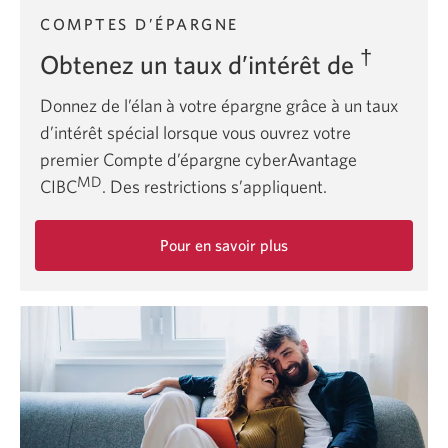
COMPTES D’ÉPARGNE
†
Obtenez un taux d’intérêt de
Donnez de l’élan à votre épargne grâce à un taux
d’intérêt spécial lorsque vous ouvrez votre
premier Compte d’épargne cyberAvantage
MD
CIBC
.
Des restrictions s’appliquent.
Pour en savoir plus
sur
le
Compte
d’épargne
cyberAvantage
CIBC.