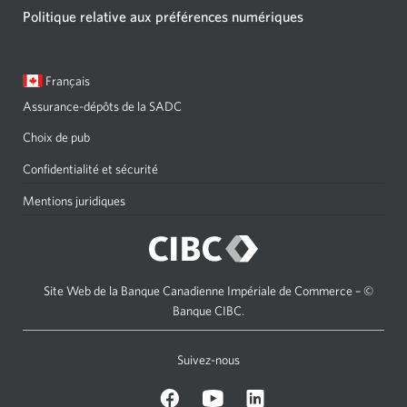
Politique relative aux préférences numériques
Langue
Une
Français
sélectionnée:
boîte
Assurance-dépôts de la SADC
de
dialogue
Choix de pub
s'affichera.
Confidentialité et sécurité
Mentions juridiques
Site Web de la Banque Canadienne Impériale de Commerce – ©
Banque CIBC.
Suivez-nous
sur
Sur
sur
Facebook.
Youtube.
LinkedIn.