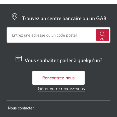
Trouvez un centre bancaire ou un GAB
Cherch
un
centre
Vous souhaitez parler à quelqu’un?
bancai
ou
Rencontrez-nous
un
GAB
Gérer votre rendez-vous
Une
CIBC.
nouvelle
fenêtre
Une
s'affichera.
Une
Nous contacter
nouvel
nouvelle