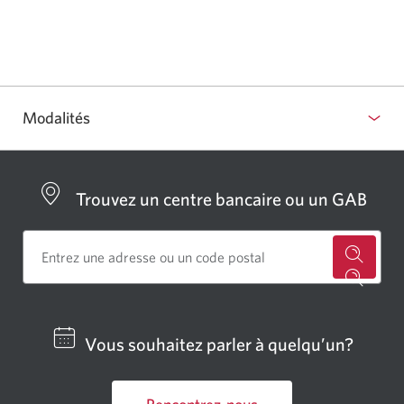
pour
suggérer
des
résultats.
Modalités
Sélectionner
pour
afficher
Trouvez un centre bancaire ou un GAB
ou
masquer.
Cherch
un
centre
Vous souhaitez parler à quelqu’un?
bancai
ou