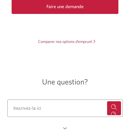
Faire une demande
de
marge
de
crédit
personnelle
Comparer nos options d’emprunt
CIBC.
Une
nouvelle
fenêtre
s’affichera.
Une question?
Utilisez
les
touches
fléchées