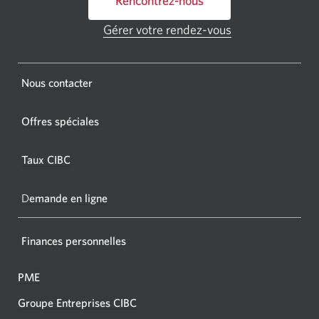
Rencontrez-nous
un
GAB
Gérer votre rendez-vous
Une
CIBC.
nouvelle
fenêtre
Une
s'affichera.
Une
Nous contacter
nouvel
nouvelle
fenêtr
fenêtre
Offres spéciales
s'affic
s’affichera.
dans
Taux CIBC
votre
navigat
D
emande en ligne
Finances personnelles
PME
Groupe Entreprises CIBC