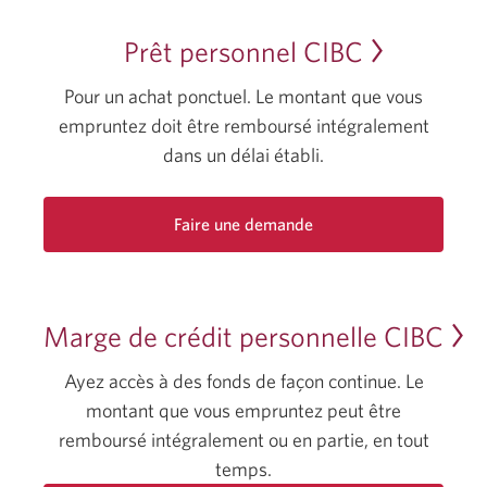
Prêt personnel CIBC
Pour un achat ponctuel. Le montant que vous
empruntez doit être remboursé intégralement
dans un délai établi.
Faire une demande
de
prêt
personnel
CIBC.
Marge de crédit personnelle CIBC
Une
nouvelle
Ayez accès à des fonds de façon continue. Le
fenêtre
montant que vous empruntez peut être
s’affichera.
remboursé intégralement ou en partie, en tout
temps.