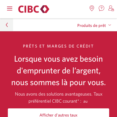
Nous
Opens
Emplacemen
O
contact
Passer
Passer
Passer
navigation
Une
u
Une
menu.
Produits de prêt
nouvel
nouvelle
s
à
au
à
fenêtr
fenêtre
C
s'affic
Services
contenu
la
s'affichera.
e
Particuliers
PRÊTS ET MARGES DE CRÉDIT
d
bancaires
sous-
Prêts
Produits de prêt
en
navigation
Lorsque vous avez besoin
Marges de crédit
direct
d'emprunter de l’argent,
Comparer les produits
nous sommes là pour vous.
Trouver votre solution d’emprunt
Nous avons des solutions avantageuses. Taux
Calculateurs de prêts
préférentiel CIBC courant* :
au
Centre de ressources sur les produits de prêts
Afficher d'autres taux