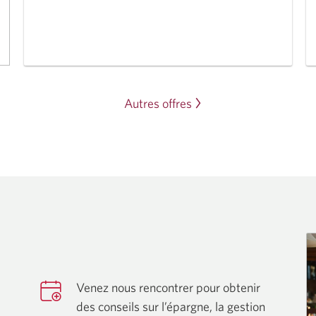
chèques
et
les
comptes
d’épargne
CIBC.
Autres offres
Venez nous rencontrer pour obtenir
des conseils sur l’épargne, la gestion