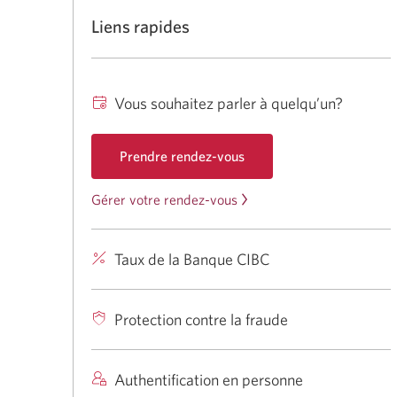
Liens rapides
Vous souhaitez parler à quelqu’un?
Prendre rendez-vous
Une
Gérer votre rendez-vous
Une
nouvelle
nouvelle
fenêtre
s'affichera.
fenêtre
Taux de la Banque CIBC
Taux
s’affichera.
CIBC
s'appliquant
Protection contre la fraude
à
nos
produits
Authentification en personne